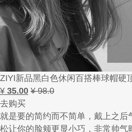
ZIYI新品黑白色休闲百搭棒球帽
¥
35.00
¥ 98.0
去购买
就是要的简约而不简单，戴上之后
松让你的脸颊更显小巧，非常帅气