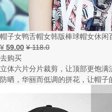
帽子女鸭舌帽女韩版棒球帽女休闲
¥
59.00
¥ 118.0
去购买
立体六片分片裁剪，让顶部更饱满
防晒，华丽而低调的拼花，让帽子