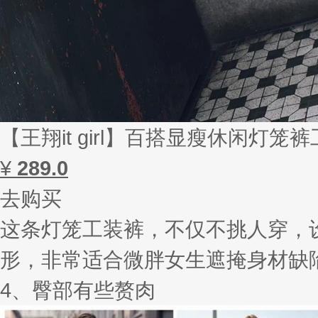
【王翔it girl】百搭显瘦休闲灯笼
¥
289.0
去购买
这条灯笼工装裤，不仅不挑人穿，
形，非常适合微胖女生遮掩身材缺
4、臀部有些赘肉