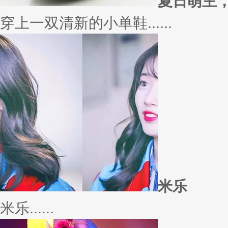
外套
冬季绚烂，少不了羽绒服、毛呢
若......