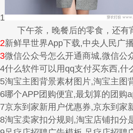
1
下午茶，晚餐后的零食，还有宵夜的
2
新鲜早世界App下载,中央人民广
3
微信公众号怎么开通商城,微信公
4
什么软件可以用qq支付买东西,
5
淘宝主图背景素材图片,淘宝主图
6
哪个APP团购便宜,最划算的团购a
7
京东到家新用户优惠券,京东到家
8
淘宝卖家扣分规则,淘宝店铺扣分
9
足疗店招聘广告模板,足疗店招聘