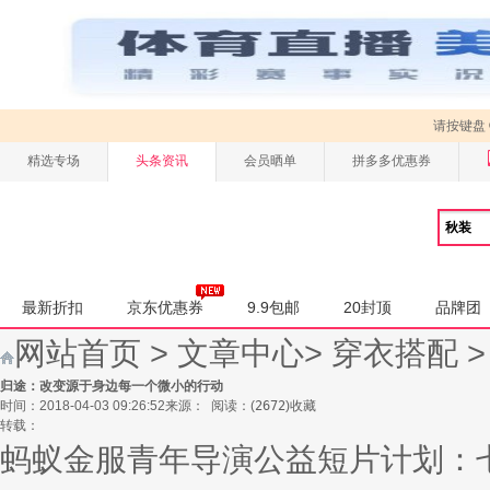
请按键盘
精选专场
头条资讯
会员晒单
拼多多优惠券
最新折扣
京东优惠券
9.9包邮
20封顶
品牌团
网站首页
>
文章中心
>
穿衣搭配
归途：改变源于身边每一个微小的行动
时间：2018-04-03 09:26:52
来源：
阅读：
(
2672
)
收藏
转载：
蚂蚁金服青年导演公益短片计划：