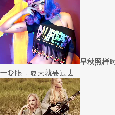
愿你
因为经常迁就他人，所以不断委
实......