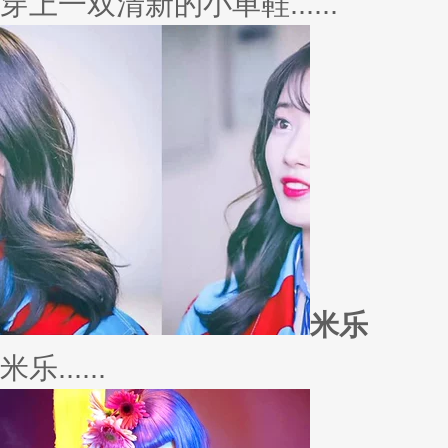
外套
冬季绚烂，少不了羽绒服、毛呢
若......